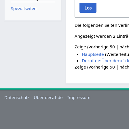
Los
Spezialseiten
Die folgenden Seiten verl
Angezeigt werden 2 Einträ
Zeige (
vorherige 50
|
näch
Hauptseite
(Weiterleit
Decaf-de:Über decaf-d
Zeige (
vorherige 50
|
näch
Datenschutz
Über decaf-de
Impressum