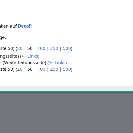
inken auf
Decaf
:
ge.
ste 50
) (
20
|
50
|
100
|
250
|
500
)
ungsseite)
(
← Links
)
e
(Weiterleitungsseite)
(
← Links
)
ste 50
) (
20
|
50
|
100
|
250
|
500
)